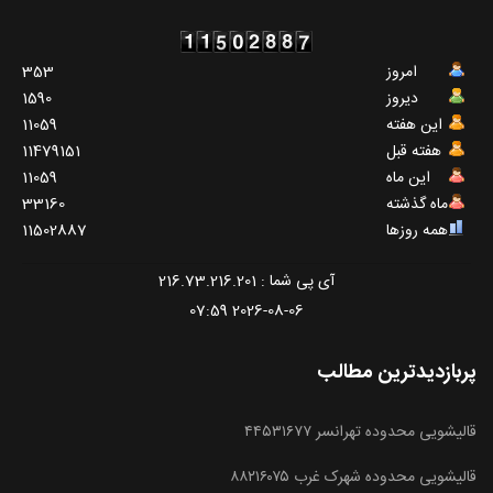
امروز
353
دیروز
1590
این هفته
11059
هفته قبل
11479151
این ماه
11059
ماه گذشته
33160
همه روزها
11502887
آی پی شما : 216.73.216.201
2026-08-06 07:59
پربازدیدترین مطالب
قالیشویی محدوده تهرانسر ۴۴۵۳۱۶۷۷
قالیشویی محدوده شهرک غرب ۸۸۲۱۶۰۷۵