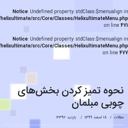
Notice
: Undefined property: stdClass::$menualign in
helixultimate/src/Core/Classes/HelixultimateMenu.php
on line
471
Notice
: Undefined property: stdClass::$menualign in
helixultimate/src/Core/Classes/HelixultimateMenu.php
on line
477
نحوه تمیز کردن بخش‌های
چوبی مبلمان
مقالات
18 اسفند 1399
بازدید: 3392