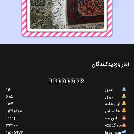
آمار بازدیدکنندگان
امروز
114
دیروز
605
این هفته
1124
هفته قبل
11491828
این ماه
14144
ماه گذشته
33160
همه روزها
11505972