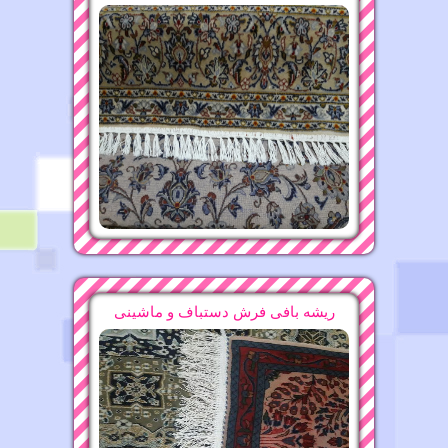
قالیشویی محدوده شیخ بهایی ۸۸۲۱۶۰۷۵
قالیشویی محدوده سیزده آبان
17-11-1396
15-10-1396
قالیشویی در دزاشیب ۲۲۴۷۵۶۳۷
ریشه بافی فرش دستباف و ماشینی