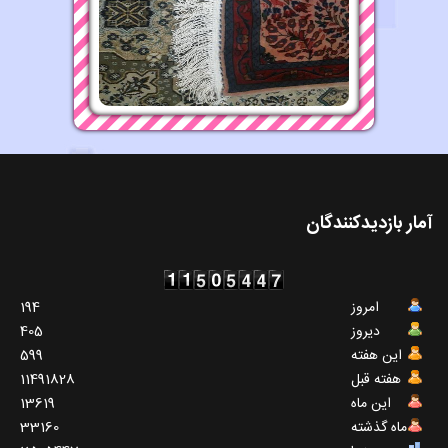
آمار بازدیدکنندگان
امروز
194
دیروز
405
این هفته
599
هفته قبل
11491828
این ماه
13619
ماه گذشته
33160