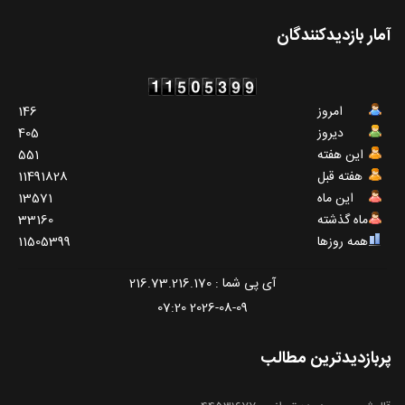
آمار بازدیدکنندگان
امروز
146
دیروز
405
این هفته
551
هفته قبل
11491828
این ماه
13571
ماه گذشته
33160
همه روزها
11505399
آی پی شما : 216.73.216.170
2026-08-09 07:20
پربازدیدترین مطالب