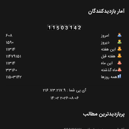
آمار بازدیدکنندگان
امروز
608
دیروز
1590
این هفته
11314
هفته قبل
11479151
این ماه
11314
ماه گذشته
33160
همه روزها
11503142
آی پی شما : 216.73.217.9
2026-08-06 14:02
پربازدیدترین مطالب