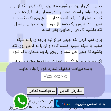
صابون یکی از بهترین شوینده‌ها برای پاک کردن لکه از روی
پارچه مبلمان است. صابون را در مقداری آب قرار دهید و
کف حاصل از آن را با استفاده از اسفنج روی لکه بکشید تا
تمیز شود. سپس یک دستمال نرم و مرطوب را روی محل
لکه بکشید تا ردی از صابون باقی نماند.
برای تمیز کردن لکه چربی می‌توانید پارچه‌ای را به سرکه
سفید یا سرکه سیب آغشته کرده و آن را به آرامی روی لکه
بکشید تا چربی حل شود و از روی پارچه مبلمان پاک شود.
اگر محلول‌های خانگی در تمیز کردن لکه‌ها موثر نبودند از
لکه‌بر استفاده کنید اما قبل از استفاده از آن مقداری از لکه‌بر
جهت دریافت تخفیف شماره خود را وارد نمایید
را روی قسمتی از مبلمان که در معرض دید نیست امتحان
کنید تا مطمئن شوید که به پارچه مبلمان آسیبی وارد
نمی‌کند.
سفارش آنلاین
درخواست تماس
با این حال ممکن است شستشوی مبلمان با بخارشوی در
منزل شما را دچار مشکل کند. بهتر است برای این کار از
خدمات مبل‌شویی در محل استفاده کنید تا مبلتان مانند روز