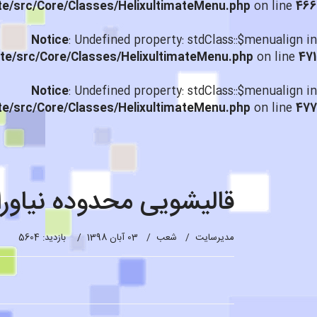
te/src/Core/Classes/HelixultimateMenu.php
on line
466
Notice
: Undefined property: stdClass::$menualign in
te/src/Core/Classes/HelixultimateMenu.php
on line
471
Notice
: Undefined property: stdClass::$menualign in
te/src/Core/Classes/HelixultimateMenu.php
on line
477
قالیشویی محدوده نیاوران ۷۵۶۳۷
مدیرسایت
شعب
03 آبان 1398
بازدید: 5604