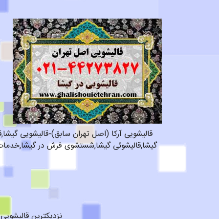
قالیشویی آرکا (اصل تهران سابق)-قالیشویی گیشا,
گیشا,قالیشوئی گیشا,شستشوی فرش در گیشا,خدمات قا
نزدیکترین قالیشویی