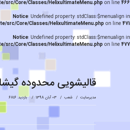
te/src/Core/Classes/HelixultimateMenu.php
on line
466
Notice
: Undefined property: stdClass::$menualign in
te/src/Core/Classes/HelixultimateMenu.php
on line
471
Notice
: Undefined property: stdClass::$menualign in
te/src/Core/Classes/HelixultimateMenu.php
on line
477
قالیشویی محدوده گیشا ۸۲۱۶۰۷۵
مدیرسایت
شعب
03 آبان 1398
بازدید: 6816