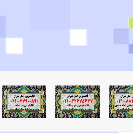
دام
شهر
انی