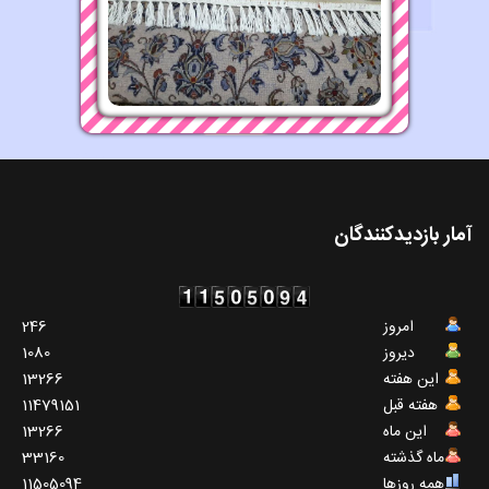
آمار بازدیدکنندگان
امروز
246
دیروز
1080
این هفته
13266
هفته قبل
11479151
این ماه
13266
ماه گذشته
33160
همه روزها
11505094