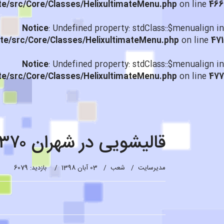
te/src/Core/Classes/HelixultimateMenu.php
on line
466
Notice
: Undefined property: stdClass::$menualign in
te/src/Core/Classes/HelixultimateMenu.php
on line
471
Notice
: Undefined property: stdClass::$menualign in
te/src/Core/Classes/HelixultimateMenu.php
on line
477
قالیشویی در شهران ۴۴۳۳۵۳۷۰
مدیرسایت
شعب
03 آبان 1398
بازدید: 6079