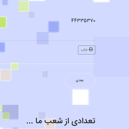
44335370
چاپ
بعدی
قالیشویی محدوده زرتشت
تعدادی از شعب ما ...
قالیشویی محدوده تکاوران ۷۷۹۰۰۸۹۱