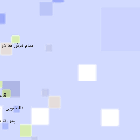
تمام فرش ها در 
قال
قالیشویی سم
پس تا د