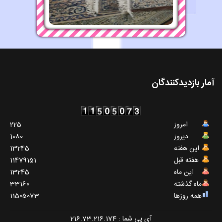
آمار بازدیدکنندگان
امروز
225
دیروز
1080
این هفته
13245
هفته قبل
11479151
این ماه
13245
ماه گذشته
33160
همه روزها
11505073
آی پی شما : 216.73.216.174