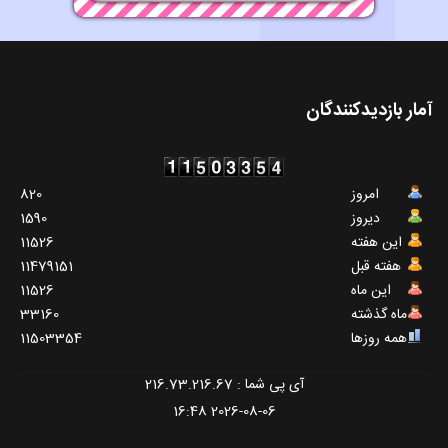
آمار بازدیدکنندگان
امروز
820
دیروز
1590
این هفته
11526
هفته قبل
11479151
این ماه
11526
ماه گذشته
33160
همه روزها
11503354
آی پی شما : 216.73.216.67
2026-08-06 16:48